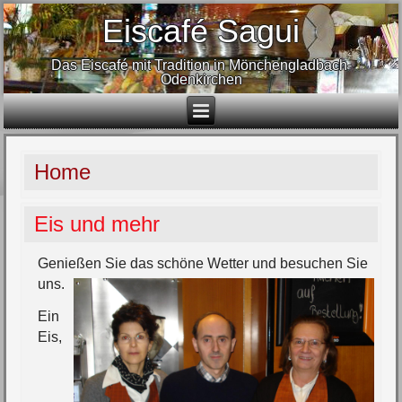
Eiscafé Sagui
Das Eiscafé mit Tradition in Mönchengladbach-
Odenkirchen
Home
Eis und mehr
Genießen Sie das schöne Wetter und besuchen Sie
uns.
Ein
Eis,